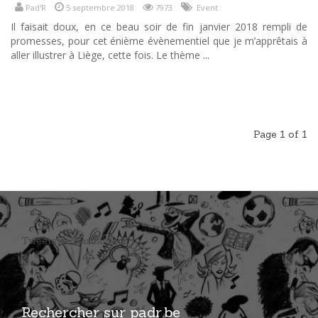
Pad'R
5 septembre 2018
7973
Event
Il faisait doux, en ce beau soir de fin janvier 2018 rempli de
promesses, pour cet énième évènementiel que je m’apprêtais à
aller illustrer à Liège, cette fois. Le thème
...
Page 1 of 1
Tweets de Pascalpadr
Rechercher sur padr.be